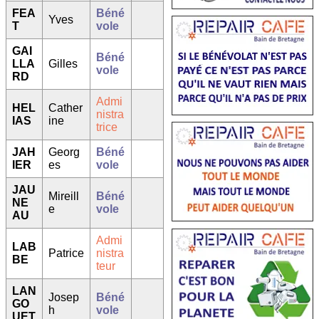
FEA
Béné
Yves
T
vole
GAI
Béné
LLA
Gilles
vole
RD
Admi
HEL
Cather
nistra
IAS
ine
trice
JAH
Georg
Béné
IER
es
vole
JAU
Mireill
Béné
NE
e
vole
AU
Admi
LAB
Patrice
nistra
BE
teur
LAN
Josep
Béné
GO
h
vole
UET