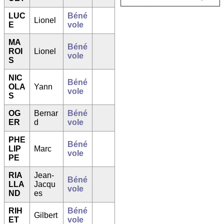
LUC
Béné
Lionel
E
vole
MA
Béné
ROI
Lionel
vole
S
NIC
Béné
OLA
Yann
vole
S
OG
Bernar
Béné
ER
d
vole
PHE
Béné
LIP
Marc
vole
PE
RIA
Jean-
Béné
LLA
Jacqu
vole
ND
es
RIH
Béné
Gilbert
ET
vole